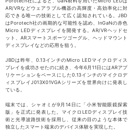
Porotech社によると、GaN材料を用いたMicro LEDは
AR/VRなどウェアラブル機器の高輝度・高効率化に対
応できる唯一の技術として広く認知されている。JBD
はPorotech社の画期的な可能性を認め、InGaNの赤色
Micro LEDディスプレイを開発する。AR/VRヘッドセ
ット、ARスマートスポーツゴーグル、ヘッドマウント
ディスプレイなどの応用を狙う。
JBDは昨年、0.13インチのMicro LEDマイクロディス
プレイを成功させたのに続き、今年6月11日にはARアプ
リケーションをベースにした0.13インチのマイクロデ
ィスプレイJ013X01VGAシリーズを世界向けに発表し
ている。
端末では、シャオミが9月14日に「小米智能眼鏡探索
版」を正式に発表した。マイクロLEDディスプレイ技
術と光導波路技術を採用し、従来の目のような本体で
独立したスマート端末のデバイス体験を実現した。