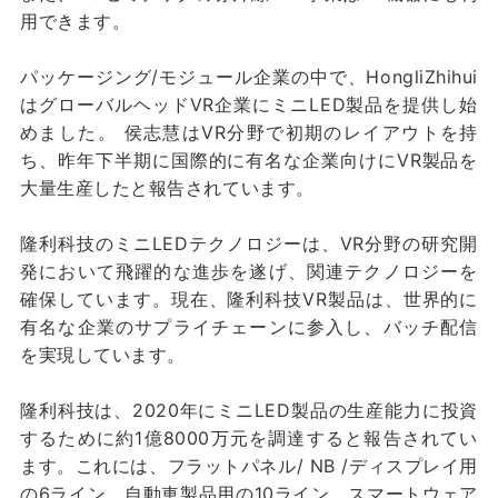
用できます。
パッケージング/モジュール企業の中で、HongliZhihui
はグローバルヘッドVR企業にミニLED製品を提供し始
めました。 侯志慧はVR分野で初期のレイアウトを持
ち、昨年下半期に国際的に有名な企業向けにVR製品を
大量生産したと報告されています。
隆利科技のミニLEDテクノロジーは、VR分野の研究開
発において飛躍的な進歩を遂げ、関連テクノロジーを
確保しています。現在、隆利科技VR製品は、世界的に
有名な企業のサプライチェーンに参入し、バッチ配信
を実現しています。
隆利科技は、2020年にミニLED製品の生産能力に投資
するために約1億8000万元を調達すると報告されてい
ます。これには、フラットパネル/ NB /ディスプレイ用
の6ライン、自動車製品用の10ライン、スマートウェア