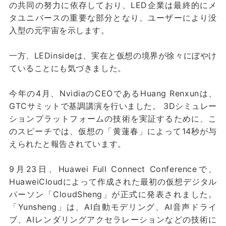
の共同の努力に依存しており、LED企業は最終的にメ
タユニバースの重要な部分となり、ユーザーにより没
入型の元宇宙を示します。
一方、LEDinsideは、実在と仮想の境界が徐々にぼやけ
ていることにも気づきました。
今年の4月、NvidiaのCEOであるHuang Renxunは、
GTCサミットで基調講演を行いました。 3Dシミュレー
ションプラットフォームの技術を実証するために、こ
のスピーチでは、仮想の「黄蓮春」によって14秒が与
えられたと報告されています。
9月23日、Huawei Full Connect Conferenceで、
HuaweiCloudによって作成された最初の仮想デジタル
パーソン「CloudSheng」が正式に発表されました。
「Yunsheng」は、AI自動モデリング、AI音声ドライ
ブ、AIレンダリングアクセラレーションなどの技術に