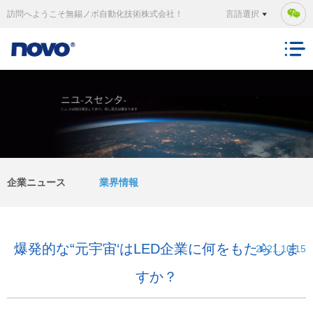
訪問へようこそ無錫ノボ自動化技術株式会社！
言語選択
企業ニュース
業界情報
爆発的な“元宇宙‘はLED企業に何をもたらしま
2021.10.15
すか？