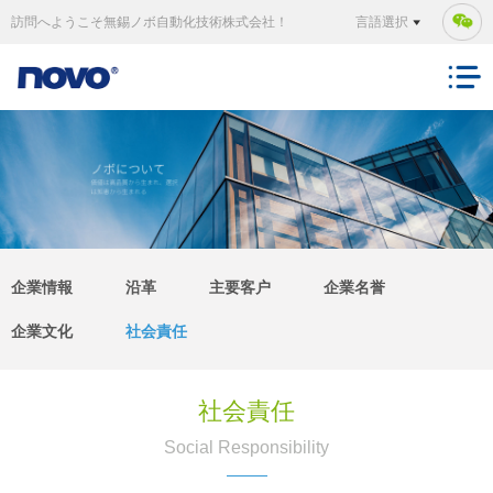
訪問へようこそ無錫ノボ自動化技術株式会社！
言語選択
企業情報
沿革
主要客户
企業名誉
企業文化
社会責任
社会責任
Social Responsibility