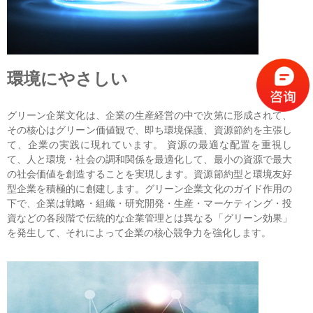
環境にやさしい
グリーン企業文化は、企業の生産経営の中で次第に形成されて、
その核心はグリーン価値観で、即ち環境保護、資源節約を主張し
て、企業の実践に現れています。 資源の最適な配置を重視し
て、人と環境・社会の調和関係を最適化して、最小の資源で最大
の社会価値を創造することを実現します。資源節約型と環境友好
型企業を積極的に創建します。グリーン企業文化のガイド作用の
下で、企業は戦略・組織・研究開発・生産・マーケティング・投
資などの各段階で伝統的な企業管理とは異なる「グリーン効果」
を発生して、それによって企業の核心競争力を強化します。