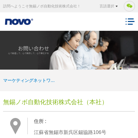
訪問へようこそ無錫ノボ自動化技術株式会社！
言語選択
マーケティングネットワーク
無錫ノボ自動化技術株式会社（本社）
住所 :
江蘇省無錫市新呉区錫協路106号