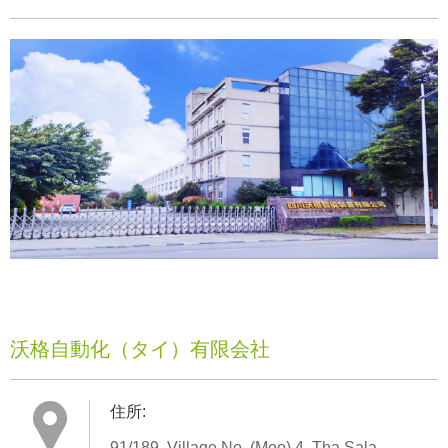
沃格自動化（タイ）有限会社
住所:
91/189, Village No. (Moo) 4, Tha Sala