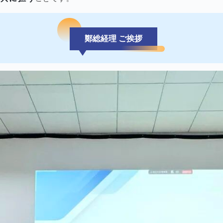
鄭総経理 ご挨拶