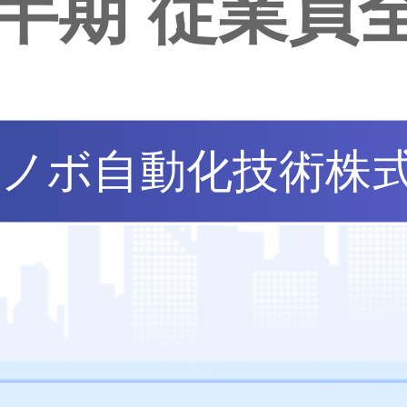
 四半期 従業員
ノボ自動化技術株