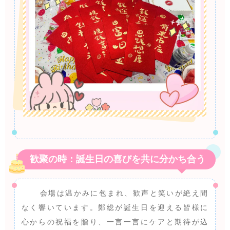
歓聚の時：誕生日の喜びを共に分かち合う
会場は温かみに包まれ、歓声と笑いが絶え間
なく響いています。鄭総が誕生日を迎える皆様に
心からの祝福を贈り、一言一言にケアと期待が込