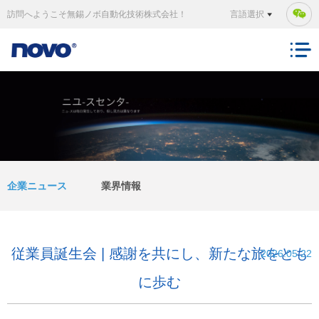
訪問へようこそ無錫ノボ自動化技術株式会社！
言語選択
企業ニュース
業界情報
従業員誕生会 | 感謝を共にし、新たな旅をとも
2026.05.22
に歩む