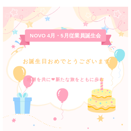
NOVO 4月・5月従業員誕生会
お誕生日おめでと
うございま
す
感謝を共に❤新た
な旅をと
もに
歩
む